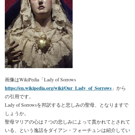
画像はWikiPedia「Lady of Sorrows
https://en.wikipedia.org/wiki/Our_Lady_of_Sorrows
」から
の引用です。
Lady of Sorrowsを邦訳すると悲しみの聖母、となりますで
しょうか。
聖母マリアの心は７つの悲しみによって貫かれてとされて
いる、という逸話をダイアン・フォーチュンは紹介してい