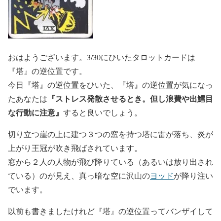
おはようございます。3/30にひいたタロットカードは
『塔』の逆位置です。
今日『塔』の逆位置をひいた、『塔』の逆位置が気になっ
『ストレス発散させるとき。但し浪費や出鱈目
たあなたは
な行動に注意』
すると良いでしょう。
切り立つ崖の上に建つ３つの窓を持つ塔に雷が落ち、炎が
上がり王冠が吹き飛ばされています。
窓から２人の人物が飛び降りている（あるいは放り出され
ている）のが見え、真っ暗な空に沢山の
ヨッド
が降り注い
でいます。
以前も書きましたけれど『塔』の逆位置ってバンザイして