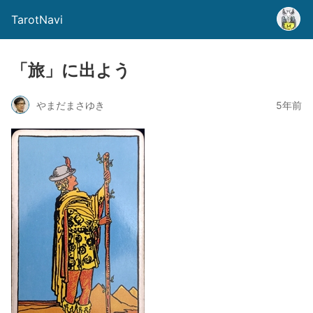
TarotNavi
「旅」に出よう
やまだまさゆき
5年前