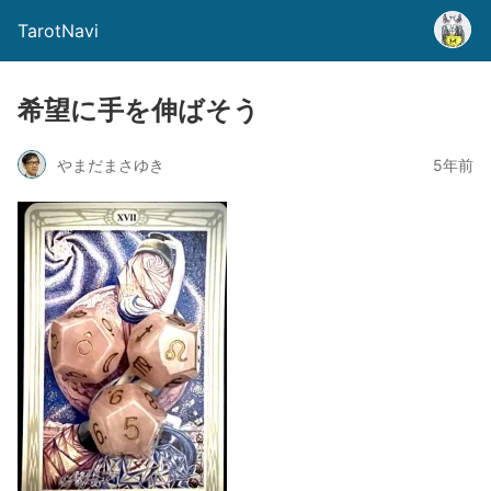
TarotNavi
希望に手を伸ばそう
やまだまさゆき
5年前