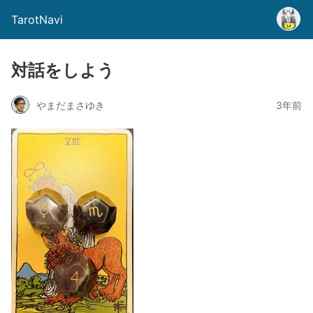
TarotNavi
対話をしよう
やまだまさゆき
3年前