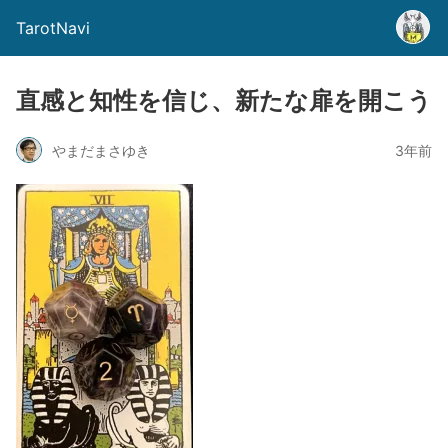
TarotNavi
直感と知性を信じ、新たな扉を開こう
やまだまさゆき
3年前