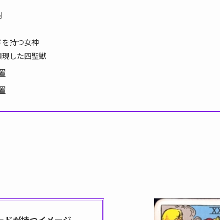
樹
ドを持つ女神
顕現した四聖獣
置
置
ードが持つイメージ