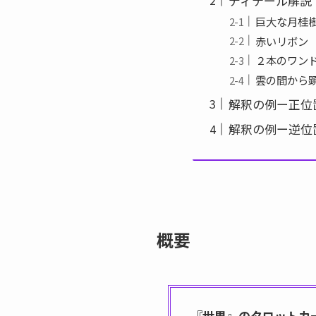
ディテール解説
巨大な月桂
赤いリボン
２本のワン
雲の間から
解釈の例ー正位
解釈の例ー逆位
概要
『世界』のタロットカ