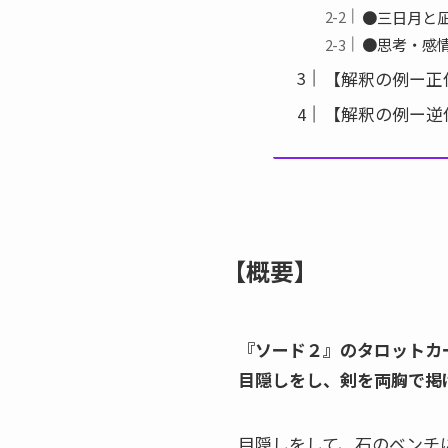
●三日月と
●思考・感情
【解釈の例ー正
【解釈の例ー逆
【概要】
『ソード２』のタロットカ
目隠しをし、剣を両胸で掲
目隠しをして、石のベンチ