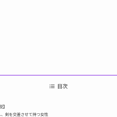
目次
説】
し、剣を交差させて持つ女性