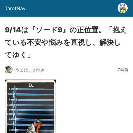
TarotNavi
9/14は『ソード9』の正位置。「抱え
ている不安や悩みを直視し、解決し
てゆく」
やまだまさゆき
7年前