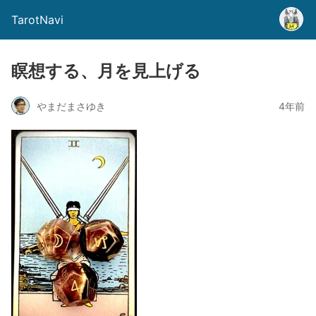
TarotNavi
瞑想する、月を見上げる
やまだまさゆき
4年前